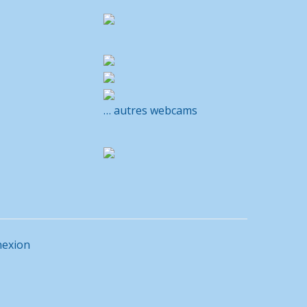
… autres webcams
exion
M