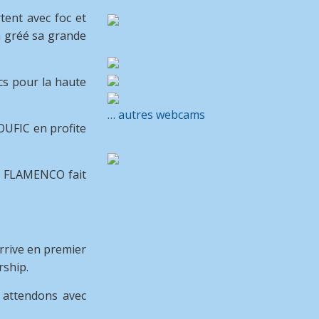
tent avec foc et
jà gréé sa grande
cs pour la haute
… autres webcams
OUFIC en profite
e, FLAMENCO fait
arrive en premier
rship.
s attendons avec