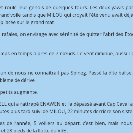
 et roulé leur génois de quelques tours. Les deux yawls par
rand’voile tandis que MILOU qui croyait l’été venu avait dé
ap lacée sur le grand mat.
afales, on envisage avec sérénité de quitter l’abri des Eto
ps en temps à près de 7 nœuds. Le vent diminue, aussi T
un de nous ne connaitrait pas Spineg. Passé la dite balis
oblème de dérive.
 petits augmente.
 AHELL qui a rattrapé ENAWEN et l’a dépassé avant Cap Caval 
nutes plus tard suivi de MILOU, 22 minutes derrière son siste
s de l’année, 5 voiliers au départ, c’est bien, mais nou
et 28 pieds de la ﬂotte du VdE .