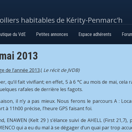
voiliers habitables de Kérity-Penmarc'h
utique du VdE
Petites annonces
Espace adhérents
Foru
 mai 2013
ge de l’année 2013
.(
Le récit de JVDB)
qu‘il fait vivifiant; en effet, 5 à 6 °C au mois de mai, cela r
elques rafales de derrière les fagots.
son, il n’y a pas mieux. Nous ferons le parcours A : Loca
t à 11h00 précise, l’heure GPS faisant foi.
d, ENAWEN (Kelt 29 ) s’élance suivi de AHELL (First 21,7), 
ENCO qui a eu du mal à se dégager d‘un quai par trop accuei