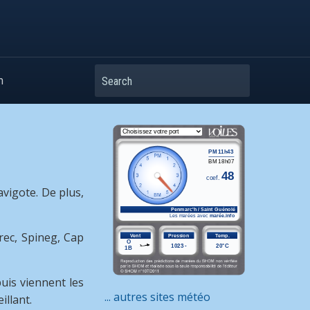
Search
m
avigote. De plus,
rec, Spineg, Cap
puis viennent les
... autres sites météo
llant.