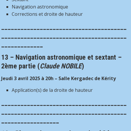
Navigation astronomique
Corrections et droite de hauteur
_______________________________________
_______________________________________
_____________
13 –
Navigation astronomique et sextant –
2ème partie
(
Claude NOBILE
)
Jeudi 3 avril 2025 à 20h – Salle Kergadec de Kérity
Application(s) de la droite de hauteur
_______________________________________
_______________________________________
__________________