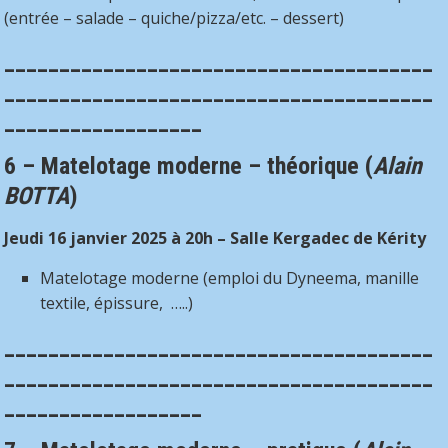
(entrée – salade – quiche/pizza/etc. – dessert)
_______________________________________
_______________________________________
__________________
6 – Matelotage moderne – théorique
(
Alain
BOTTA
)
Jeudi 16 janvier 2025 à 20h – Salle Kergadec de Kérity
Matelotage moderne (emploi du Dyneema, manille
textile, épissure, …..)
_______________________________________
_______________________________________
__________________