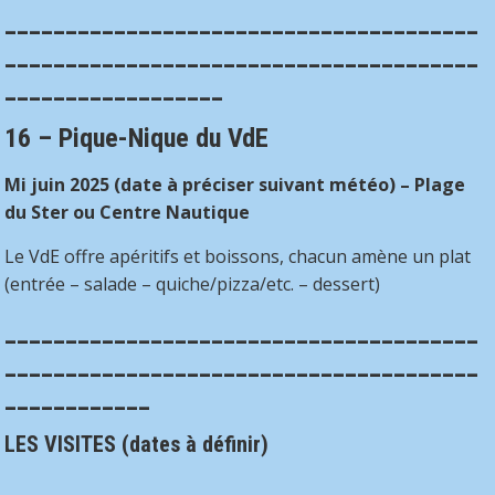
_______________________________________
_______________________________________
__________________
16
– Pique-Nique du VdE
Mi juin 2025 (date à préciser suivant météo) – Plage
du Ster ou Centre Nautique
Le VdE offre apéritifs et boissons, chacun amène un plat
(entrée – salade – quiche/pizza/etc. – dessert)
_______________________________________
_______________________________________
____________
LES VISITES (dates à définir)
_______________________________________