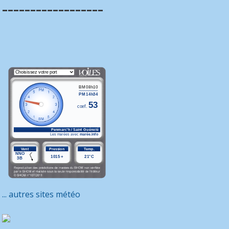
__________________
... autres sites météo