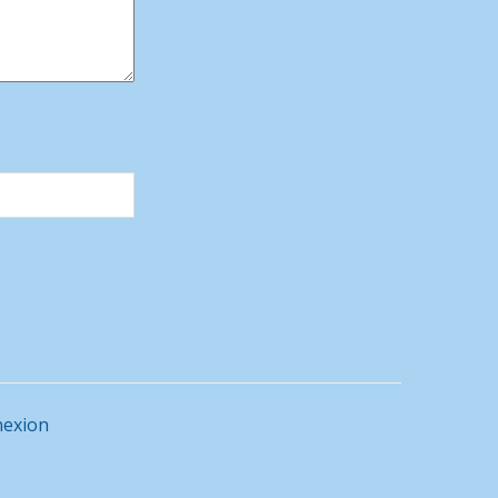
exion
M