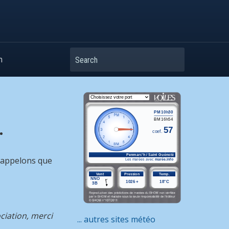
Search
m
.
 Rappelons que
ciation, merci
... autres sites météo