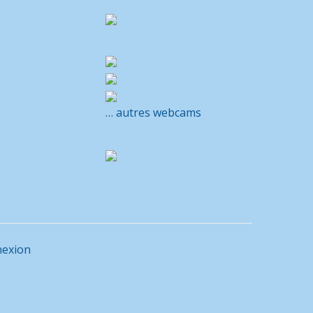
… autres webcams
exion
M