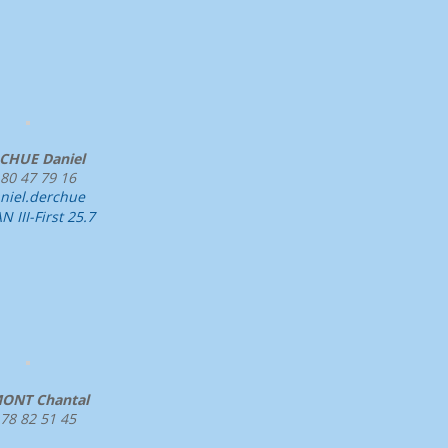
CHUE Daniel
 80 47 79 16
niel.derchue
 III-First 25.7
ONT Chantal
 78 82 51 45