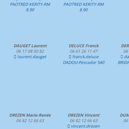
PAOTRED KERITY-RM
PAOTRED KERITY-RM
8.90
8.90
DAUGET Laurent
DELUCE Franck
DER
06 17 08 00 82
06 61 26 11 47
06
laurent.dauget
franck.deluce
da



DADOU-Pescador 540
BRIDAN
DREZEN Marie-Renée
DREZEN Vincent
DUM
06 82 12 66 63
06 82 12 66 63
06
vincent.drezen
