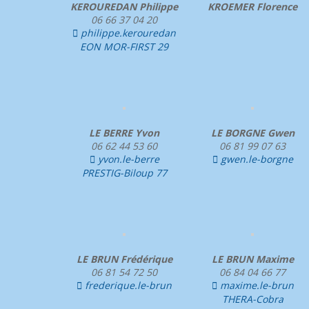
KEROUREDAN Philippe
KROEMER Florence
06 66 37 04 20
philippe.kerouredan

EON MOR-FIRST 29
LE BERRE Yvon
LE BORGNE Gwen
06 62 44 53 60
06 81 99 07 63
yvon.le-berre
gwen.le-borgne


PRESTIG-Biloup 77
LE BRUN Frédérique
LE BRUN Maxime
06 81 54 72 50
06 84 04 66 77
frederique.le-brun
maxime.le-brun


THERA-Cobra