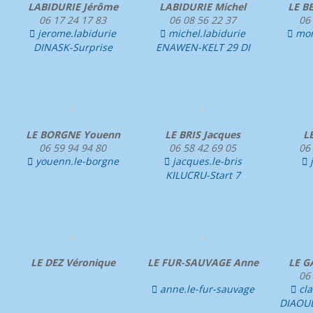
LABIDURIE Jérôme
LABIDURIE Michel
LE B
06 17 24 17 83
06 08 56 22 37
06
jerome.labidurie
michel.labidurie
mon



DINASK-Surprise
ENAWEN-KELT 29 DI
LE BORGNE Youenn
LE BRIS Jacques
LE
06 59 94 94 80
06 58 42 69 05
06
youenn.le-borgne
jacques.le-bris



KILUCRU-Start 7
LE DEZ Véronique
LE FUR-SAUVAGE Anne
LE G
06
anne.le-fur-sauvage
cla


DIAOUL