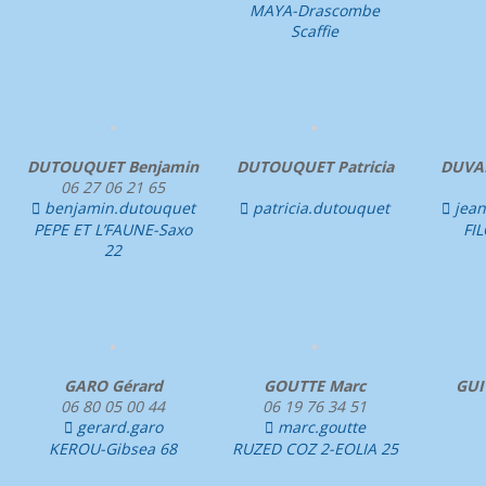
MAYA-Drascombe
Scaffie
DUTOUQUET Benjamin
DUTOUQUET Patricia
DUVAL
06 27 06 21 65
benjamin.dutouquet
patricia.dutouquet
jean



PEPE ET L’FAUNE-Saxo
FI
22
GARO Gérard
GOUTTE Marc
GUI
06 80 05 00 44
06 19 76 34 51
gerard.garo
marc.goutte


KEROU-Gibsea 68
RUZED COZ 2-EOLIA 25