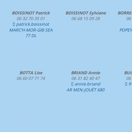
BOISSINOT Patrick
BOISSINOT Sylviane
BORREM
06 32 70 35 01
06 68 15 09 28
06
patrick.boissinot

MARC’H-MOR-GIB SEA
POPEYE
77 DL
BOTTA Lise
BRIAND Annie
BUC
06 60 07 71 74
06 31 82 40 47
06
annie.briand
f


AR MEN-JOUËT 680