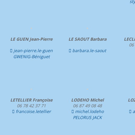
st
LE GUEN Jean-Pierre
LE SAOUT Barbara
LECL
06
jean-pierre.le-guen
barbara.le-saout


GWENIG-Béniguet
LETELLIER Françoise
LODEHO Michel
LOZ
06 78 42 37 71
06 87 49 08 48
francoise.letellier
michel.lodeho
a



PELORUS JACK