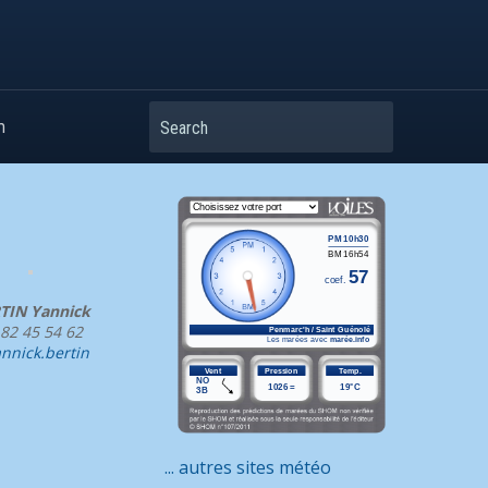
Search
m
TIN Yannick
 82 45 54 62
nnick.bertin
... autres sites météo