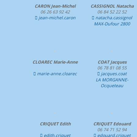
CARON Jean-Michel
CASSIGNOL Natacha
06 26 63 92 42
06 84 52 22 52
jean-michel.caron
natacha.cassignol


MAX-Dufour 2800
CLOAREC Marie-Anne
COAT Jacques
06 78 81 08 55
marie-anne.cloarec
jacques.coat


LA MORGANNE-
Ocqueteau
CRIQUET Edith
CRIQUET Edouard
06 74 71 52 94
edith.criquet
edouard.criquet

