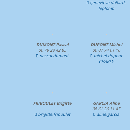
genevieve.dollard-

leplomb
DUMONT Pascal
DUPONT Michel
06 79 28 42 85
06 07 74 01 16
pascal.dumont
michel.dupont


CHARLY
FRIBOULET Brigitte
GARCIA Aline
06 61 26 11 47
brigitte.friboulet
aline.garcia

