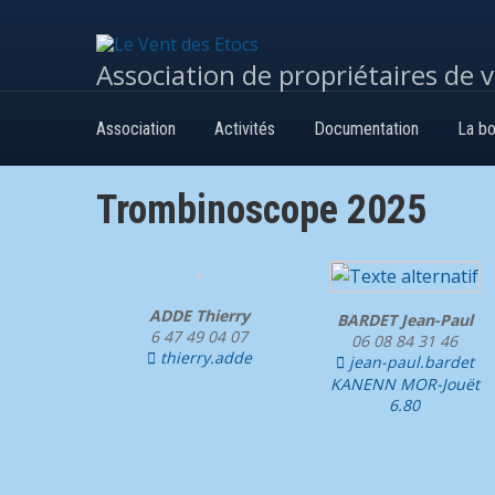
Association de propriétaires de 
Association
Activités
Documentation
La bo
Trombinoscope 2025
ADDE Thierry
BARDET Jean-Paul
6 47 49 04 07
06 08 84 31 46
thierry.adde

jean-paul.bardet

KANENN MOR-Jouët
6.80