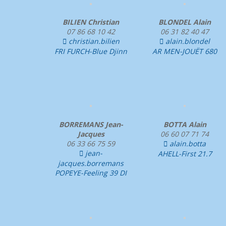
BILIEN Christian
BLONDEL Alain
07 86 68 10 42
06 31 82 40 47
christian.bilien
alain.blondel


FRI FURCH-Blue Djinn
AR MEN-JOUËT 680
BORREMANS Jean-
BOTTA Alain
Jacques
06 60 07 71 74
06 33 66 75 59
alain.botta

jean-
AHELL-First 21.7

jacques.borremans
POPEYE-Feeling 39 DI