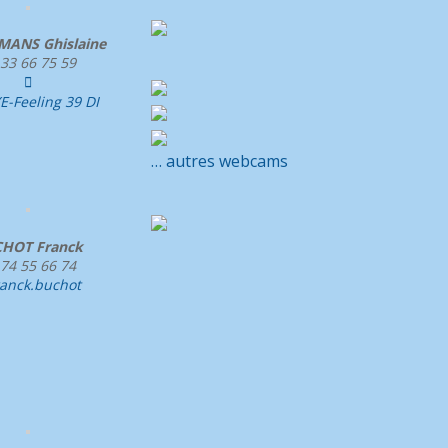
ANS Ghislaine
 33 66 75 59

-Feeling 39 DI
… autres webcams
HOT Franck
 74 55 66 74
ranck.buchot