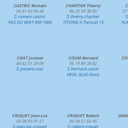
CASTRIC Romain
CHARTIER Thierry
C
06 61 42 04 48
06 25 99 38 85
07
romain.castric
thierry.chartier


FILS DU VENT-RM 1060
TITOINE II-Twincat 15
FL
COAT Josiane
COUM Bernard
CO
06 62 51 28 04
06 19 89 38 82
josiane.coat
bernard.coum


HEOL GLAZ-Doris
CRIQUET Jean-Luc
CRIQUET Robert
DANO
06 08 93 91 57
06 08 51 64 45
jean-luc.criquet
robert.criquet

