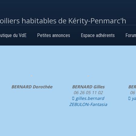
voiliers habitables de Kérity-Penmarc'h
utique du VdE
Petites annonces
Espace adhérents
Foru
BERNARD Dorothée
BERNARD Gilles
BER
06 26 05 11 02
06
gilles.bernard
ya


ZEBULON-Fantasia