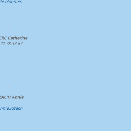
yle olonnois
ERC Catherine
 72 78 33 67
AC’H Annie
nnie.lozach