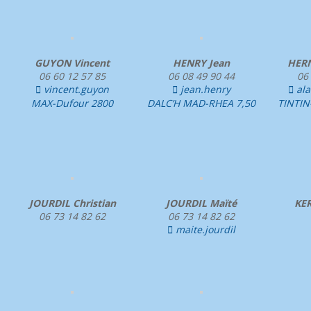
GUYON Vincent
HENRY Jean
HERN
06 60 12 57 85
06 08 49 90 44
06
vincent.guyon
jean.henry
al



MAX-Dufour 2800
DALC’H MAD-RHEA 7,50
TINTIN
JOURDIL Christian
JOURDIL Maïté
KER
06 73 14 82 62
06 73 14 82 62
maite.jourdil
