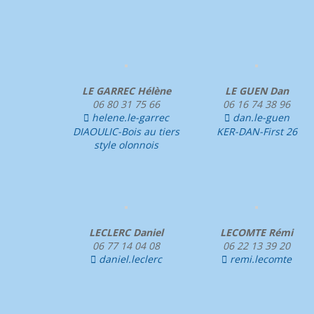
LE GARREC Hélène
LE GUEN Dan
06 80 31 75 66
06 16 74 38 96
helene.le-garrec
dan.le-guen


DIAOULIC-Bois au tiers
KER-DAN-First 26
style olonnois
LECLERC Daniel
LECOMTE Rémi
06 77 14 04 08
06 22 13 39 20
daniel.leclerc
remi.lecomte

