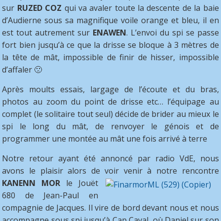
sur
RUZED COZ
qui va avaler toute la descente de la baie
d’Audierne sous sa magnifique voile orange et bleu, il en
est tout autrement sur
ENAWEN
. L’envoi du spi se passe
fort bien jusqu’à ce que la drisse se bloque à 3 mètres de
la tête de mât, impossible de finir de hisser, impossible
d’affaler 🙁
Après moults essais, largage de l’écoute et du bras,
photos au zoom du point de drisse etc… l’équipage au
complet (le solitaire tout seul) décide de brider au mieux le
spi le long du mât, de renvoyer le génois et de
programmer une montée au mât une fois arrivé à terre
Notre retour ayant été annoncé par radio VdE, nous
avons le plaisir alors de voir venir à
notre rencontre
KANENN MOR
le Jouët
680 de Jean-Paul en
compagnie de Jacques. Il vire de bord devant nous et nous
accompagne sous spi jusqu’à Cap Caval, où Daniel sur son