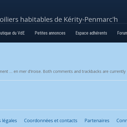
voiliers habitables de Kérity-Penmarc'h
utique du VdE
Petites annonces
Espace adhérents
Foru
ment … en mer d’Iroise
. Both comments and trackbacks are currently 
 légales
Coordonnées et contacts
Partenaires
Conn