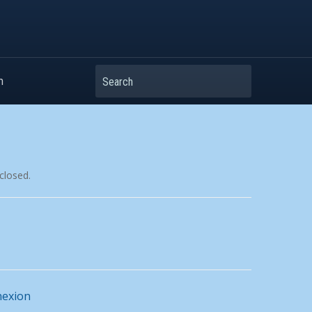
Search
m
closed.
exion