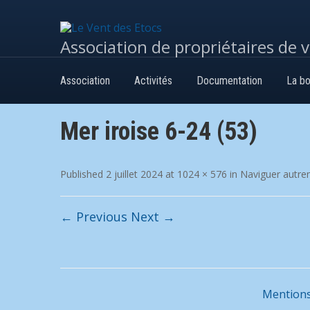
Association de propriétaires de 
Association
Activités
Documentation
La bo
Mer iroise 6-24 (53)
Published
2 juillet 2024
at
1024 × 576
in
Naviguer autre
← Previous
Next →
Mentions