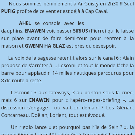
Nous sommes péniblement à Ar Guisty en 2h30 !!! Seul
PUFIG
profite de ce vent et est déjà à Cap Caval.
AHEL
se console avec les
dauphins.
ENAWEN
voit passer
SIRIUS
(Pierre) qui le laisse
sur place avant de faire demi-tour pour rentrer à la
maison et
GWENN HA GLAZ
est prés du désespoir.
La voix de la sagesse retentit alors sur le canal 6 : Alain
propose de s’arrêter à … Lesconil et tout le monde lâche la
barre pour applaudir. 14 milles nautiques parcourus pour
8 de route directe.
Lesconil : 3 aux cateways, 3 au ponton sous la criée,
mais 6 sur
ENAWEN
pour « l’apéro-repas-briefing ». La
discussion s’engage : où va-t-on demain ? Les Glénan,
Concarneau, Doëlan, Lorient, tout est évoqué.
Un rigolo lance « et pourquoi pas l’île de Sein ? », la
proposition est aussitôt adoptée à l’unanimité ! étonnant,