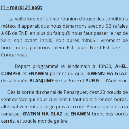
J1 – mardi 31 août
La veille lors de l’ultime réunion d’étude des conditions
météo, il apparaît que nous démarrons avec du 5B rafales
à 6B de ENE, en plus du fait qu’il nous faut passer le raz de
Sein, soit avant 11h30, soit après 18h05 : virement de
bord, nous partirons plein Est, puis Nord-Est vers …
Concarneau.
Départ programmé le lendemain à 10h30,
AHEL
,
COMPER
et
ENAWEN
partent du quai,
GWENN HA GLAZ
de sa bouée,
BLANJUME
de La Poire et
PUFIG
… d’Audierne
Dès la sortie du chenal de Pénarguer, c’est 20 nœuds de
vent de face qui nous cueillent. Il faut donc tirer des bords,
alternativement au large puis à la côte. Beaucoup sont à la
ramasse,
GWENN HA GLAZ
et
ENAWEN
tirent des bords
carrés, et tout le monde galère.