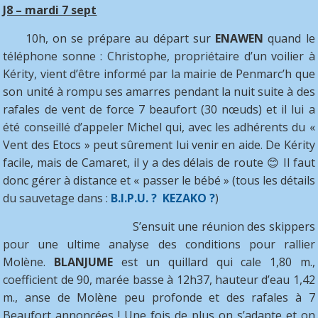
J8 – mardi 7 sept
10h, on se prépare au départ sur
ENAWEN
quand le
téléphone sonne : Christophe, propriétaire d’un voilier à
Kérity, vient d’être informé par la mairie de Penmarc’h que
son unité à rompu ses amarres pendant la nuit suite à des
rafales de vent de force 7 beaufort (30 nœuds) et il lui a
été conseillé d’appeler Michel qui, avec les adhérents du «
Vent des Etocs » peut sûrement lui venir en aide. De Kérity
facile, mais de Camaret, il y a des délais de route 😊 Il faut
donc gérer à distance et « passer le bébé » (tous les détails
du sauvetage dans :
B.I.P.U. ? KEZAKO ?
)
S’ensuit une réunion des skippers
pour une ultime analyse des conditions pour rallier
Molène.
BLANJUME
est un quillard qui cale 1,80 m.,
coefficient de 90, marée basse à 12h37, hauteur d’eau 1,42
m., anse de Molène peu profonde et des rafales à 7
Beaufort annoncées ! Une fois de plus on s’adapte et on