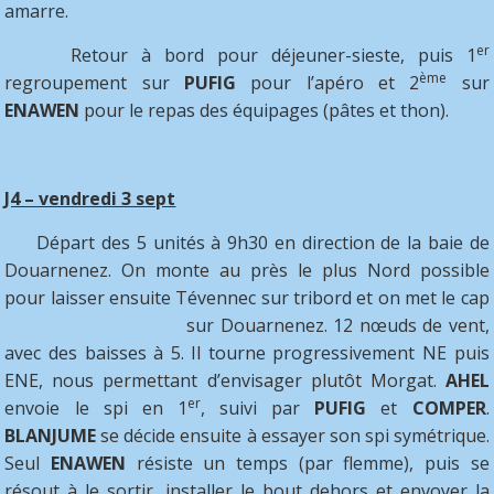
amarre.
er
Retour à bord pour déjeuner-sieste, puis 1
ème
regroupement sur
PUFIG
pour l’apéro et 2
sur
ENAWEN
pour le repas des équipages (pâtes et thon).
J4 – vendredi 3 sept
Départ des 5 unités à 9h30 en direction de la baie de
Douarnenez. On monte au près le plus Nord possible
pour laisser ensuite Tévennec sur tribord et on met le cap
sur Douarnenez.
12 nœuds de vent,
avec des baisses à 5. Il tourne progressivement NE puis
ENE, nous permettant d’envisager plutôt Morgat.
AHEL
er
envoie le spi en 1
, suivi par
PUFIG
et
COMPER
.
BLANJUME
se décide ensuite à essayer son spi symétrique.
Seul
ENAWEN
résiste un temps (par flemme), puis se
résout à le sortir, installer le bout dehors et envoyer la