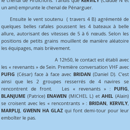
le chenal de Firbichons. Tandis que
KERVILY
(Claude N et
un ami) emprunte le chenal de Pénarguer.
Ensuite le vent soutenu ( travers 4 B) agrémenté de
quelques belles rafales poussent les 4 bateaux à belle
allure, autorisant des vitesses de 5 à 6 nœuds. Selon les
positions de petits grains mouillent de manière aléatoire
les équipages, mais brièvement.
A 12h50, le contact est établi avec
les « revenants » de Sein. Première conversation VHF avec
PUFIG
(César) face à face avec
BRIDAN
(Daniel D). C’est
ainsi que les 2 groupes resserrés de 4 navires se
rencontrent de front. Les « revenants » :
PUFIG
,
BLANJUME
(Patrice)
ENAWEN
(MICHEL L) et
AHEL
(Alain)
se croisent avec les « rencontrants » :
BRIDAN
,
KERVILY
,
MARPLIJ
,
GWENN HA GLAZ
qui font demi-tour pour leur
emboîter le pas.