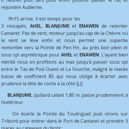
6 heures plus tard pour enfin pouvoir passer le raz et
rejoindre Audierne.
9h15 arrive, il est temps pour les
3 rescapés,
AHEL
,
BLANJUME
et
ENAWEN
de retenter
Camaret. Pas de vent, moteur jusqu’au cap de la Chèvre où
le vent se lève enfin et nous permet une superbe
remontée vers la Pointe de Pen Hir, au près bon plein et
sous spi asymétrique pour
AHEL
et
ENAWEN
. L’ayant bien
mérité nous en profitons au max jusqu’à passer sous spi
entre le Tas de Pois Ouest et La Fourche, malgré la marée
basse de coefficient 85 qui nous oblige à écarter avec
prudence la tête de roche à la côte
0,5
BLANJUME
, quillard calant 1,80 m. passe prudemment à
l’extérieur.
On écarte la Pointe du Toulinguet puis virons sur
Tribord pour entrer dans le Port de Camaret et prendre 3
places au cateways du Notic .