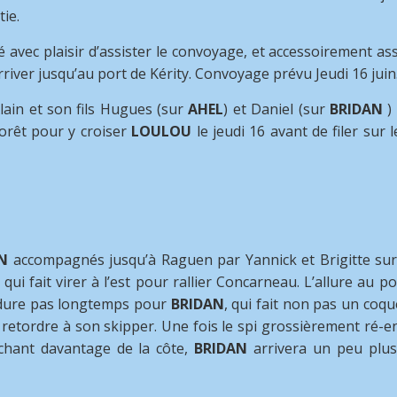
tie.
é avec plaisir d’assister le convoyage, et accessoirement a
iver jusqu’au port de Kérity. Convoyage prévu Jeudi 16 juin
in et son fils Hugues (sur
AHEL
) et Daniel (sur
BRIDAN
) 
Forêt pour y croiser
LOULOU
le jeudi 16 avant de filer sur 
N
accompagnés jusqu’à Raguen par Yannick et Brigitte sur
qui fait virer à l’est pour rallier Concarneau. L’allure au 
 dure pas longtemps pour
BRIDAN
, qui fait non pas un coqu
à retordre à son skipper. Une fois le spi grossièrement ré-en
ochant davantage de la côte,
BRIDAN
arrivera un peu plus