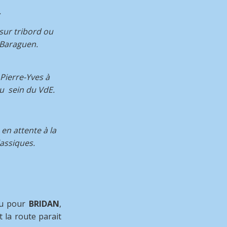
.
sur tribord ou
 Baraguen.
Pierre-Yves à
au sein du VdE.
 en attente à la
lassiques.
au pour
BRIDAN
,
 la route parait