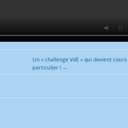
Un « challenge VdE » qui devient cours
particulier !
→