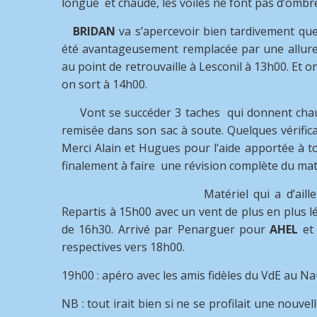
longue et chaude, les voiles ne font pas d’ombre
BRIDAN
va s’apercevoir bien tardivement que s
été avantageusement remplacée par une allure 
au point de retrouvaille à Lesconil à 13h00. Et o
on sort à 14h00.
Vont se succéder 3 taches qui donnent chaud 
remisée dans son sac à soute. Quelques vérifica
Merci Alain et Hugues pour l’aide apportée à to
finalement à faire une révision complète du maté
Matériel qui a d’ail
Repartis à 15h00 avec un vent de plus en plus lé
de 16h30. Arrivé par Penarguer pour
AHEL
et
respectives vers 18h00.
19h00 : apéro avec les amis fidèles du VdE au Nau
NB : tout irait bien si ne se profilait une nouve