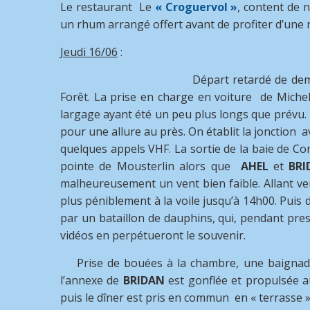
Le restaurant Le
« Croguervol »
, content de 
un rhum arrangé offert avant de profiter d’une n
Jeudi 16/06
:
Départ retardé de demi
Forêt. La prise en charge en voiture de Michel p
largage ayant été un peu plus longs que prévu.
pour une allure au près. On établit la jonction 
quelques appels VHF. La sortie de la baie de C
pointe de Mousterlin alors que
AHEL
et
BRI
malheureusement un vent bien faible. Allant ve
plus péniblement à la voile jusqu’à 14h00. Puis
par un bataillon de dauphins, qui, pendant pre
vidéos en perpétueront le souvenir.
Prise de bouées à la chambre, une baignade
l’annexe de
BRIDAN
est gonflée et propulsée au
puis le dîner est pris en commun en « terrasse »