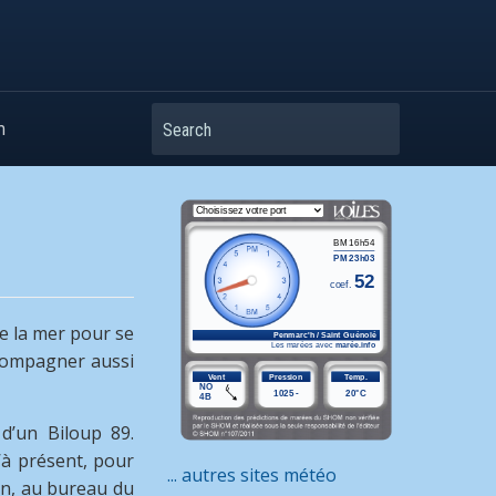
Search
m
de la mer pour se
accompagner aussi
 d’un Biloup 89.
’à présent, pour
... autres sites météo
in, au bureau du