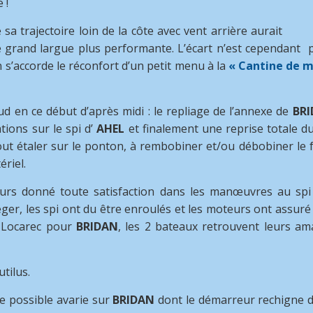
 !
a trajectoire loin de la côte avec vent arrière aurait
grand largue plus performante. L’écart n’est cependant 
n s’accorde le réconfort d’un petit menu à la
« Cantine de m
en ce début d’après midi : le repliage de l’annexe de
BR
tions sur le spi d’
AHEL
et finalement une reprise totale d
ut étaler sur le ponton, à rembobiner et/ou débobiner le fa
riel.
leurs donné toute satisfaction dans les manœuvres au spi 
ger, les spi ont du être enroulés et les moteurs ont assuré l
 Locarec pour
BRIDAN
, les 2 bateaux retrouvent leurs a
tilus.
lle possible avarie sur
BRIDAN
dont le démarreur rechigne d