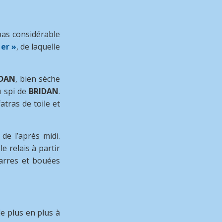
pas considérable
er »
, de laquelle
IDAN
, bien sèche
u spi de
BRIDAN
.
tras de toile et
de l’après midi.
e relais à partir
marres et bouées
e plus en plus à