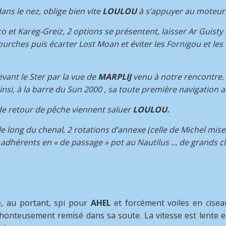
ans le nez, oblige bien vite
LOULOU
à s’appuyer au moteur
et Kareg-Greiz, 2 options se présentent, laisser Ar Guisty 
urches puis écarter Lost Moan et éviter les Fornigou et les
vant le Ster par la vue de
MARPLIJ
venu à notre rencontre. 
nsi, à la barre du Sun 2000 , sa toute première navigation 
ui de retour de pêche viennent saluer
LOULOU.
le long du chenal, 2 rotations d’annexe (celle de Michel mise
des adhérents en « de passage » pot au Nautilus … de grands c
, au portant, spi pour
AHEL
et forcément voiles en cise
onteusement remisé dans sa soute. La vitesse est lente et