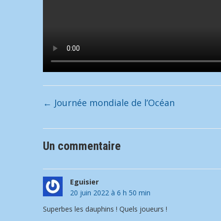
←
Journée mondiale de l’Océan
Un commentaire
Eguisier
20 juin 2022 à 6 h 50 min
Superbes les dauphins ! Quels joueurs !