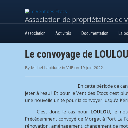
Association de propriétaires de 
Association
Activités
Documentation
La bo
Le convoyage de LOULO
By
Michel Labidurie
in
VdE
on
19 juin 2022
.
En cette période de can
jeter à l’eau ! Et pour le Vent des Etocs c’est p
une nouvelle unité pour la convoyer jusqu’à Kéri
C’est donc le cas pour
LOULOU
, le no
Précédemment convoyé de Morgat à Port La Forê
rénovation, aménagement, changement de moteur