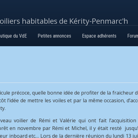
voiliers habitables de Kérity-Penmarc'h
utique du VdE
Petites annonces
Espace adhérents
Foru
U
icule précoce, quelle bonne idée de profiter de la fraicheur 
lutôt l’idée de mettre les voiles et par la même occasion, d’
ty.
uveau voilier de
Rémi et Valérie qui ont fait l’acquisition
t en novembre par Rémi et Michel, il y était resté jusqu
 inboard etc… Lors de la dernière réunion du lundi 13 ju