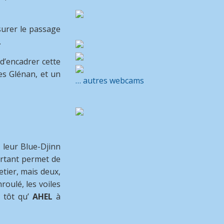
ssurer le passage
.
d’encadrer cette
les Glénan, et un
… autres webcams
 leur Blue-Djinn
portant permet de
etier, mais deux,
roulé, les voiles
 tôt qu’
AHEL
à