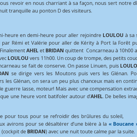
nous revoir en nous charriant à sa façon, nous sert notre d
uit tranquille au ponton D des visiteurs.
-heure en demi-heure pour aller rejoindre
LOULOU
à sa 
ar Rémi et Valérie pour aller de Kérity à Port la Forêt pui
 Finalement
AHEL
et
BRIDAN
quittent Concarneau à 10h00 a
avec
LOULOU
vers 11h00. Un coup de trompe, des petits couc
oncarneau se fait de conserve. On passe Linuen, puis
LOUL
DAN
se dirige vers les Moutons puis vers les Glénan. Po
rs les Glénan, on sera un peu plus chanceux mais en conti
 de guerre lasse, moteur! Mais avec une compensation extrao
sque une heure vont batifoler autour d’
AHEL
. De belles im
 pour tous pour se refroidir des brûlures du soleil,
x avirons pour se désaltérer d’une bière à la
« Boucane 
 (cockpit de
BRIDAN
) avec une nuit toute calme par la suite.