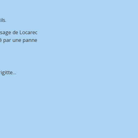
ls.
sage de Locarec
té par une panne
igitte…