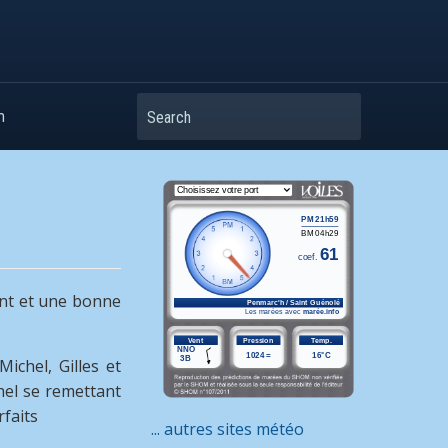
Search
m
ent et une bonne
chel, Gilles et
chel se remettant
faits
... autres sites météo