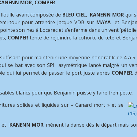
E, KANENN MOR, COMPER
flotille avant composée de
BLEU CIEL
,
KANENN MOR
qui s
demi-tour pour attendre Jacque VDB sur
MAYA
et Benja
 pointe son nez à Locarec et s’enferme dans un vent ‘pétolie
mps,
COMPER
tente de rejoindre la cohorte de tête et Benja
uffisant pour maintenir une moyenne honorable de 4 à 5 
ui se bat avec son SPI asymétrique lancé malgré un ven
ole qui lui permet de passer le port juste après
COMPER
. 
sables blancs pour que Benjamin puisse y faire trempette.
tures solides et liquides sur « Canard mort » et se
L
et
KANENN MOR
. mènent la danse dès le départ mais son