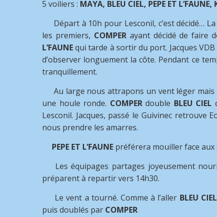
5 voiliers :
MAYA, BLEU CIEL, PEPE ET L’FAUN
Départ à 10h pour Lesconil, c’est décidé… La 
les premiers,
COMPER
ayant décidé de faire 
L’FAUNE
qui tarde à sortir du port. Jacques VDB
d’observer longuement la côte. Pendant ce te
tranquillement.
Au large nous attrapons un vent léger mais s
une houle ronde.
COMPER
double
BLEU CIEL
q
Lesconil. Jacques, passé le Guivinec retrouve E
nous prendre les amarres.
PEPE ET L’FAUNE
préférera mouiller face aux 
Les équipages partages joyeusement nourri
préparent à repartir vers 14h30.
Le vent a tourné. Comme à l’aller
BLEU CIE
puis doublés par
COMPER