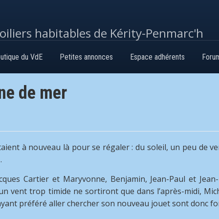
voiliers habitables de Kérity-Penmarc'h
utique du VdE
Petites annonces
Espace adhérents
Foru
une de mer
taient à nouveau là pour se régaler : du soleil, un peu de v
…
es Cartier et Maryvonne, Benjamin, Jean-Paul et Jean-Mi
 un vent trop timide ne sortiront que dans l’après-midi, Mi
ant préféré aller chercher son nouveau jouet sont donc for