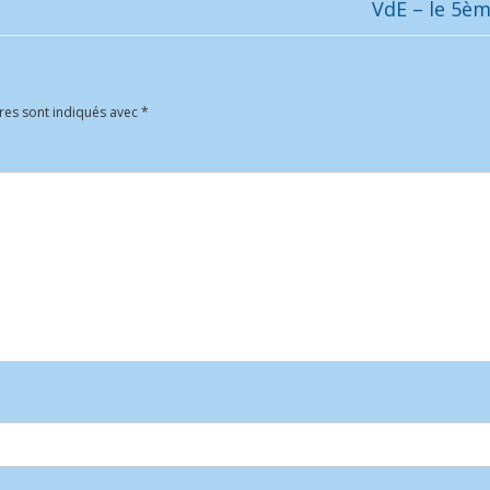
VdE – le 5è
res sont indiqués avec
*