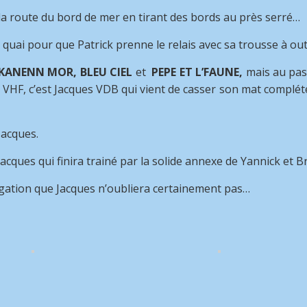
a route du bord de mer en tirant des bords au près serré…
 quai pour que Patrick prenne le relais avec sa trousse à outi
KANENN MOR, BLEU CIEL
et
PEPE ET L’FAUNE,
mais au pas
la VHF, c’est Jacques VDB qui vient de casser son mat complé
Jacques.
ques qui finira trainé par la solide annexe de Yannick et Br
ation que Jacques n’oubliera certainement pas…