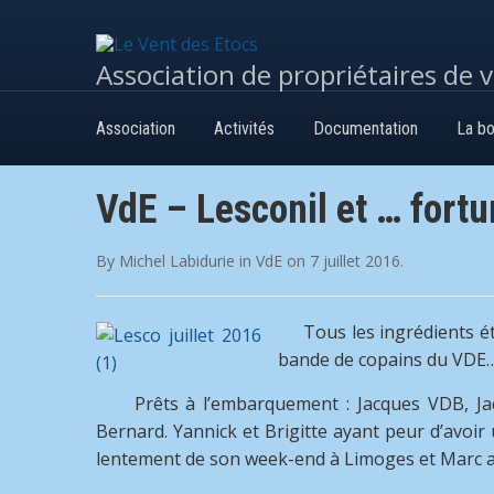
Association de propriétaires de 
Association
Activités
Documentation
La bo
VdE – Lesconil et … fort
By
Michel Labidurie
in
VdE
on
7 juillet 2016
.
Tous les ingrédients é
bande de copains du VDE
Prêts à l’embarquement : Jacques VDB, Jacqu
Bernard. Yannick et Brigitte ayant peur d’avoir
lentement de son week-end à Limoges et Marc ay