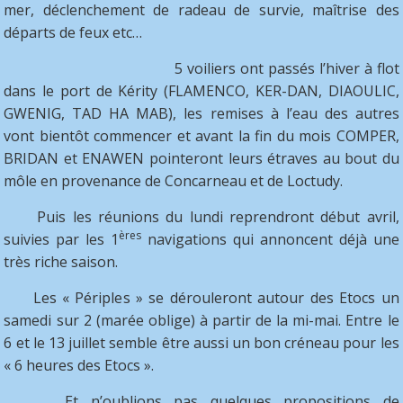
mer, déclenchement de radeau de survie, maîtrise des
départs de feux etc…
5 voiliers ont passés l’hiver à flot
dans le port de Kérity (FLAMENCO, KER-DAN, DIAOULIC,
GWENIG, TAD HA MAB), les remises à l’eau des autres
vont bientôt commencer et avant la fin du mois COMPER,
BRIDAN et ENAWEN pointeront leurs étraves au bout du
môle en provenance de Concarneau et de Loctudy.
Puis les réunions du lundi reprendront début avril,
ères
suivies par les 1
navigations qui annoncent déjà une
très riche saison.
Les « Périples » se dérouleront autour des Etocs un
samedi sur 2 (marée oblige) à partir de la mi-mai. Entre le
6 et le 13 juillet semble être aussi un bon créneau pour les
« 6 heures des Etocs ».
Et n’oublions pas quelques propositions de