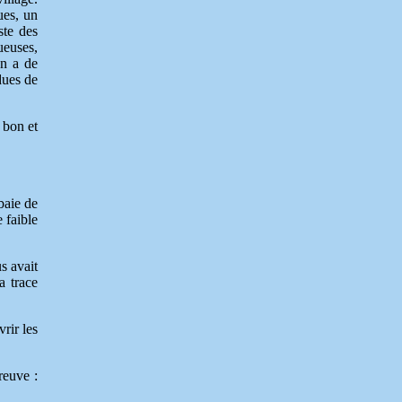
ues, un
ste des
ueuses,
on a de
dues de
 bon et
baie de
 faible
s avait
a trace
rir les
reuve :