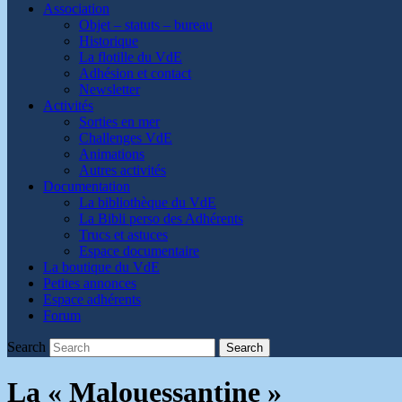
Association
Objet – statuts – bureau
Historique
La flotille du VdE
Adhésion et contact
Newsletter
Activités
Sorties en mer
Challenges VdE
Animations
Autres activités
Documentation
La bibliothèque du VdE
La Bibli perso des Adhérents
Trucs et astuces
Espace documentaire
La boutique du VdE
Petites annonces
Espace adhérents
Forum
Search
Search
La « Malouessantine »