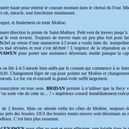
arée haute pour obtenir le courant montant dans le chenal du Four. Mi
t oh, miracle, tout fonctionne maintenant.
quet, et finalement on tente Molène.
ret direction la pointe de Saint-Mathieu. Petit vent de travers jusqu’à
le vent revient. Toujours de travers mais un peu plus fort pour fair
Michel au retour d’une manœuvre à l’avant a voulu faire du trampoline
s mal révisées et tout s’est déchiré ! L’urgence de la réparation au 
NAWEN
pour porter une assistance désormais inutile puisque la cap
rs on file à 4-5 nœuds bien aidés par le courant qui commence à se faire 
 14h30. Changement léger de cap pour pointer sur Molène et changement
7 nœuds. Le foc est ré-enroulé la grand-voile suffit largement.
ousculent en tous sens.
BRIDAN
persiste à n’utiliser que la force v
u’on sorte vite de cette m… ! » impérieux conseil immédiatement exécu
 2 heures. Mais on aborde enfin les côtes de Molène, toujours da
 plus près des bouées. OUI des bouées toutes neuves sont désormais au
ailloux. C’est bien plus rassurant.
d’
ENAWEN
pour aller au port et pour effectuer une balade dans le v