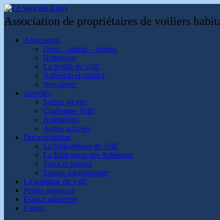
Association de propriétaires de voiliers habi
Association
Objet – statuts – bureau
Historique
La flotille du VdE
Adhésion et contact
Newsletter
Activités
Sorties en mer
Challenges VdE
Animations
Autres activités
Documentation
La bibliothèque du VdE
La Bibli perso des Adhérents
Trucs et astuces
Espace documentaire
La boutique du VdE
Petites annonces
Espace adhérents
Forum