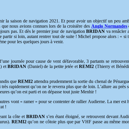
inir la saison de navigation 2021. Et pour avoir un objectif un peu amb
es que nous avions connues lors de la croisière des
Anglo Normandes
ujours pas. Et dès le premier jour de navigation
BRIDAN
va renâcler 
 partir si loin, autant rentrer tout de suite ! Michel propose alors : « si
ême pour les quelques jours à venir.
’une journée pour cause de vent défavorable, 3 partants se retrouvent
) et
BRIDAN
(Daniel) de la petite jetée et
REMI2
(Thierry et Bénédi
tandis que
REMI2
attendra prudemment la sortie du chenal de Pénargue
i très rapidement qu’on ne le reverra plus que de loin. L’allure au près s
heures qu’on est parti et on dépasse tout juste Menhir !
2 autres vont « ramer » pour se contenter de rallier Audierne. La mer est 
at !
ant la côte et
BRIDAN
s’en étant éloigné, se retrouvent devant Audi
ourus).
REMI2
qu’on ne côtoie plus que par VHF passe au même mom