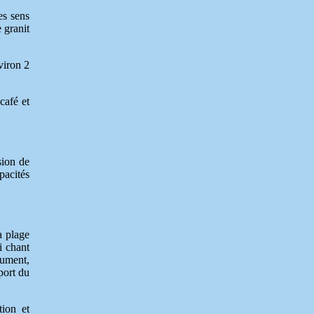
es sens
 granit
viron 2
café et
sion de
pacités
a plage
i chant
Jument,
port du
tion et