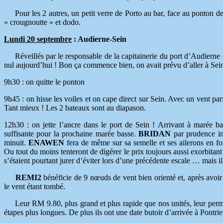
Pour les 2 autres, un petit verre de Porto au bar, face au ponton de
« crougnoutte » et dodo.
Lundi 20 septembre
: Audierne-Sein
Réveillés par le responsable de la capitainerie du port d’Audierne qu
nul aujourd’hui ! Bon ça commence bien, on avait prévu d’aller à Sei
9h30 : on quitte le ponton
9h45 : on hisse les voiles et on cape direct sur Sein. Avec un vent par
Tant mieux ! Les 2 bateaux sont au diapason.
12h30 : on jette l’ancre dans le port de Sein ! Arrivant à marée ba
suffisante pour la prochaine marée basse.
BRIDAN
par prudence ins
minuit.
ENAWEN
fera de même sur sa semelle et ses ailerons en fon
Ou tout du moins tenteront de digérer le prix toujours aussi exorbitant 
s’étaient pourtant jurer d’éviter lors d’une précédente escale … mais il
REMI2
bénéficie de 9 nœuds de vent bien orienté et, après avoir 
le vent étant tombé.
Leur RM 9.80, plus grand et plus rapide que nos unités, leur perme
étapes plus longues. De plus ils ont une date butoir d’arrivée à Pontr