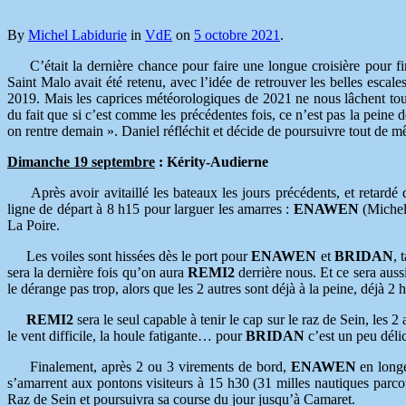
By
Michel Labidurie
in
VdE
on
5 octobre 2021
.
C’était la dernière chance pour faire une longue croisière pour f
Saint Malo avait été retenu, avec l’idée de retrouver les belles escal
2019. Mais les caprices météorologiques de 2021 ne nous
lâchent to
du fait que si c’est comme les précédentes fois, ce n’est pas la peine de
on rentre demain ». Daniel réfléchit et décide de poursuivre tout de m
Dimanche 19 septembre
: Kérity-Audierne
Après avoir avitaillé les bateaux les jours précédents, et retardé d
ligne de départ à 8 h15 pour larguer les amarres :
ENAWEN
(Michel
La Poire.
Les voiles sont hissées dès le port pour
ENAWEN
et
BRIDAN
, 
sera la dernière fois qu’on aura
REMI2
derrière nous. Et ce sera auss
le dérange pas trop, alors que les 2 autres sont déjà à la peine, déjà 2 
REMI2
sera le seul capable à tenir le cap sur le raz de Sein, les 
le vent difficile, la houle fatigante… pour
BRIDAN
c’est un peu délic
Finalement, après 2 ou 3 virements de bord,
ENAWEN
en longe
s’amarrent aux pontons visiteurs à 15 h30 (31 milles nautiques parc
Raz de Sein et poursuivra sa course du jour jusqu’à Camaret.