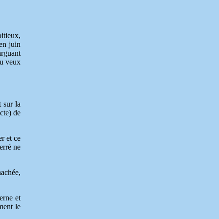
itieux,
en juin
arguant
 tu veux
 sur la
cte) de
r et ce
erré ne
hachée,
erne et
ent le