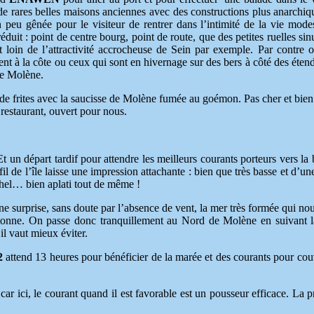
 de rares belles maisons anciennes avec des constructions plus anarchiq
peu gênée pour le visiteur de rentrer dans l’intimité de la vie mode
réduit : point de centre bourg, point de route, que des petites ruelles sin
t loin de l’attractivité accrocheuse de Sein par exemple. Par contre 
t à la côte ou ceux qui sont en hivernage sur des bers à côté des éten
 de Molène.
 de frites avec la saucisse de Molène fumée au goémon. Pas cher et bien
 restaurant, ouvert pour nous.
 départ tardif pour attendre les meilleurs courants porteurs vers la 
 de l’île laisse une impression attachante : bien que très basse et d’une
chel… bien aplati tout de même !
surprise, sans doute par l’absence de vent, la mer très formée qui nou
retonne. On passe donc tranquillement au Nord de Molène en suivant l
l vaut mieux éviter.
2
attend 13 heures pour bénéficier de la marée et des courants pour couv
ici, le courant quand il est favorable est un pousseur efficace. La p