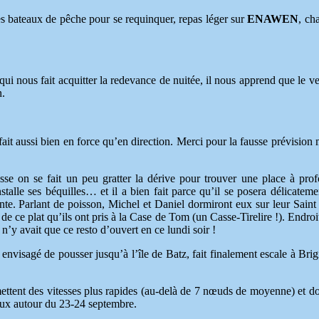
s bateaux de pêche pour se requinquer, repas léger sur
ENAWEN
, ch
i nous fait acquitter la redevance de nuitée, il nous apprend que le ve
n.
fait aussi bien en force qu’en direction. Merci pour la fausse prévision 
sse on se fait un peu gratter la dérive pour trouver une place à pro
talle ses béquilles… et il a bien fait parce qu’il se posera délicateme
te. Parlant de poisson, Michel et Daniel dormiront eux sur leur Saint 
de ce plat qu’ils ont pris à la Case de Tom (un Casse-Tirelire !). Endroit
 n’y avait que ce resto d’ouvert en ce lundi soir !
envisagé de pousser jusqu’à l’île de Batz, fait finalement escale à Bri
ttent des vitesses plus rapides (au-delà de 7 nœuds de moyenne) et d
ieux autour du 23-24 septembre.