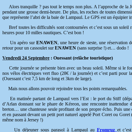
Alors tranquille ? pas tout le temps non plus. A l’approche de la 
pendant une grosse demi-heure. De plus, les roches de toutes dimensio
que représente l’abri de la baie de Lampaul. Le GPS est un équipier i
Bref toutes les difficultés sont contournées et c’est sous un soleil 
heures pour 10 milles nautiques. C’est bon !
Un apéro sur
ENAWEN
, une heure de sieste, une réservation
retour pour un cassoulet sur
ENAWEN
(sans surprise !) et… dodo !
Vendredi 24 Septembre
: Ouessant (relâche touristique)
Cette journée se présente bien avec un beau soleil. Même si le for
nos vélos électriques vert fluo (28€ / la journée) et c’est parti pou
(Ouessant c’est 7,5 km de long et 3km de large).
Mais nous allons pouvoir rejoindre tous les points remarquables.
En matinée partant de Lampaul vers l’Est : le port du Stiff (dép
d’Arlan donnant sur le phare de Kéreon, une rencontre inattendue da
breton… une chanteuse seule profitant de son propre écho. Puis une de
et en passant devant un petit port naturel appelé Port Coret ou Goret 
même nom à Jersey !)
Un déjeuner sous parasol à Lampaul au
Fromruz
et c’es