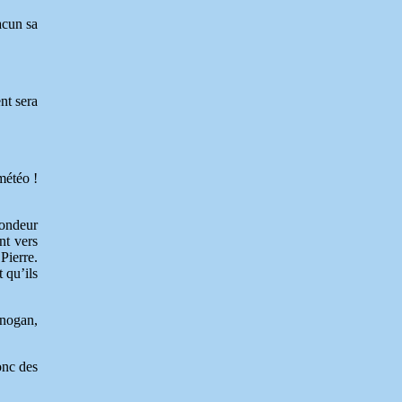
acun sa
nt sera
météo !
fondeur
nt vers
Pierre.
 qu’ils
gnogan,
onc des