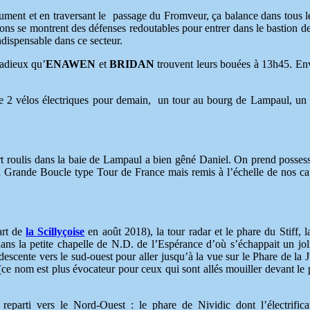
Jument et en traversant le passage du Fromveur, ça balance dans tous l
ns se montrent des défenses redoutables pour entrer dans le bastion de
ndispensable dans ce secteur.
radieux qu’
ENAWEN
et
BRIDAN
trouvent leurs bouées à 13h45. En
 de 2 vélos électriques pour demain, un tour au bourg de Lampaul, un 
t roulis dans la baie de Lampaul a bien gêné Daniel. On prend posses
r la Grande Boucle type Tour de France mais remis à l’échelle de nos ca
art de
la Scillyçoise
en août 2018), la tour radar et le phare du Stiff, l
ns la petite chapelle de N.D. de l’Espérance d’où s’échappait un jol
scente vers le sud-ouest pour aller jusqu’à la vue sur le Phare de la 
(ce nom est plus évocateur pour ceux qui sont allés mouiller devant le 
t reparti vers le Nord-Ouest : le phare de Nividic dont l’électrifica