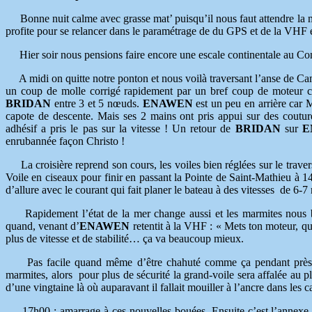
Bonne nuit calme avec grasse mat’ puisqu’il nous faut attendre la m
profite pour se relancer dans le paramétrage de du GPS et de la VHF e
Hier soir nous pensions faire encore une escale continentale au Con
A midi on quitte notre ponton et nous voilà traversant l’anse de Cama
un coup de molle corrigé rapidement par un bref coup de moteur car 
BRIDAN
entre 3 et 5 nœuds.
ENAWEN
est un peu en arrière car 
capote de descente. Mais ses 2 mains ont pris appui sur des couture
adhésif a pris le pas sur la vitesse ! Un retour de
BRIDAN
sur
E
enrubannée façon Christo !
La croisière reprend son cours, les voiles bien réglées sur le trave
Voile en ciseaux pour finir en passant la Pointe de Saint-Mathieu à
d’allure avec le courant qui fait planer le bateau à des vitesses de 6-
Rapidement l’état de la mer change aussi et les marmites nous b
quand, venant d’
ENAWEN
retentit à la VHF : « Mets ton moteur, q
plus de vitesse et de stabilité… ça va beaucoup mieux.
Pas facile quand même d’être chahuté comme ça pendant près de
marmites, alors pour plus de sécurité la grand-voile sera affalée au
d’une vingtaine là où auparavant il fallait mouiller à l’ancre dans les c
17h00 : amarrage à ces nouvelles bouées. Ensuite c’est l’annexe 