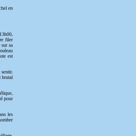
chel en
 13h00,
e filer
 sur sa
rouleau
ote est
sentir.
 brutal
élique,
té pour
ns les
 nombre
illage.