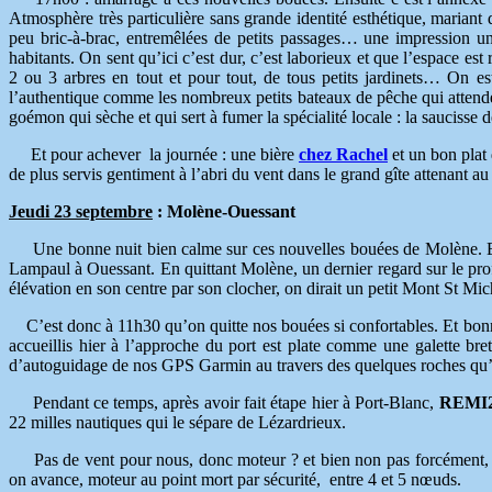
Atmosphère très particulière sans grande identité esthétique, mariant
peu bric-à-brac, entremêlées de petits passages… une impression un 
habitants. On sent qu’ici c’est dur, c’est laborieux et que l’espace est 
2 ou 3 arbres en tout et pour tout, de tous petits jardinets… On es
l’authentique comme les nombreux petits bateaux de pêche qui attenden
goémon qui sèche et qui sert à fumer la spécialité locale : la saucisse
Et pour achever la journée : une bière
chez Rachel
et un bon plat
de plus servis gentiment à l’abri du vent dans le grand gîte attenant au
Jeudi 23 septembre
: Molène-Ouessant
Une bonne nuit bien calme sur ces nouvelles bouées de Molène. Et un
Lampaul à Ouessant. En quittant Molène, un dernier regard sur le profil
élévation en son centre par son clocher, on dirait un petit Mont St Mi
C’est donc à 11h30 qu’on quitte nos bouées si confortables. Et bonne 
accueillis hier à l’approche du port est plate comme une galette b
d’autoguidage de nos GPS Garmin au travers des quelques roches qu’i
Pendant ce temps, après avoir fait étape hier à Port-Blanc,
REMI
22 milles nautiques qui le sépare de Lézardrieux.
Pas de vent pour nous, donc moteur ? et bien non pas forcément, car 
on avance, moteur au point mort par sécurité, entre 4 et 5 nœuds.